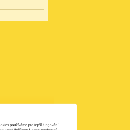
ookies používáme pro lepší fungování
out pod tlačítkem Upravit nastavení.