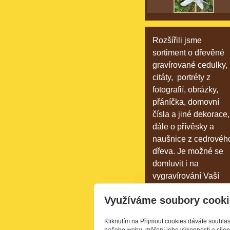
Rozšířili jsme
sortiment o dřevěné
gravírované cedulky,
citáty, portréty z
fotografií, obrázky,
přáníčka, domovní
čísla a jiné dekorace,
dále o přívěsky a
naušnice z cedrovéh
dřeva. Je možné se
domluvit i na
vygravírování Vaší
fotografie či textu.
Využíváme soubory cooki
Naše výrobky si
můžete prohlédnout
Kliknutím na Přijmout cookies dáváte souhla
ve
fotogalerii.
našeho webu, měření jeho výkonnosti a cílen