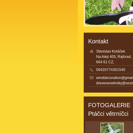
Kontakt
Stanislav Koláček
Na Aleji 405, Rajhrad,
664 61 CZ,
00420774301540
winddecoration@gmai
drevenevetrniky@sez
FOTOGALERIE
Ptáčci větrníčci