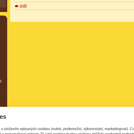
zpět
o
es
s s uložením vybraných cookies (nutné, preferenční, výkonnostní, marketingové). C
í a personalizaci reklam. To jaké cookies budou uloženy, můžete svobodně rozhodn