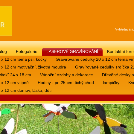
Vyhledávání:
alog
Fotogalerie
LASEROVÉ GRAVÍROVÁNÍ
Kontaktní for
 x 12 cm téma psi, kočky
Gravírované cedulky 20 x 12 cm téma víno
 x 12 cm motivační, životní moudra
Gravírované cedulky srdíčka 2
itek" 24 x 18 cm
Vánoční ozdoby a dekorace
Dřevěné desky n
 x 12 cm vtipné
Hodiny - pr. 25 cm, tichý chod
lampičky
Kvě
 x 12 cm domov, láska, děti