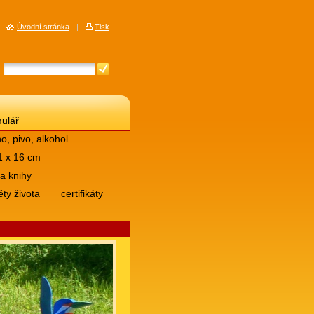
Úvodní stránka
|
Tisk
mulář
, pivo, alkohol
1 x 16 cm
a knihy
ty života
certifikáty