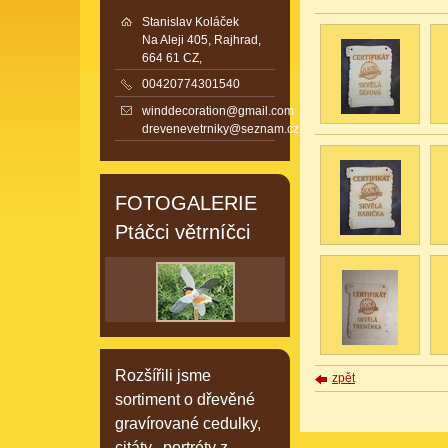
Stanislav Koláček
Na Aleji 405, Rajhrad,
664 61 CZ,
00420774301540
winddecoration@gmail.com
drevenevetrniky@seznam.cz
FOTOGALERIE
Ptáčci větrníčci
Rozšířili jsme
zpět
sortiment o dřevěné
gravírované cedulky,
citáty, portréty z