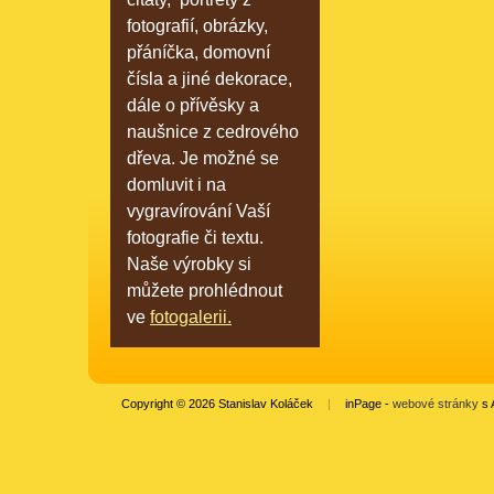
fotografií, obrázky,
přáníčka, domovní
čísla a jiné dekorace,
dále o přívěsky a
naušnice z cedrového
dřeva. Je možné se
domluvit i na
vygravírování Vaší
fotografie či textu.
Naše výrobky si
můžete prohlédnout
ve
fotogalerii.
Copyright © 2026 Stanislav Koláček
|
inPage -
webové stránky
s 