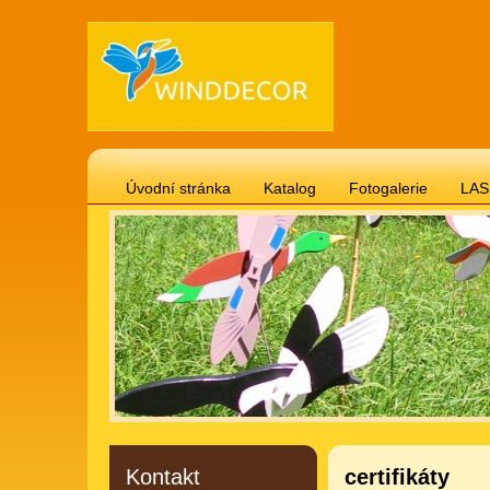
Úvodní stránka
Katalog
Fotogalerie
LAS
Gravírované cedulky 20 x 12 cm téma psi, kočky
Gravírované cedulky 20 x 12 cm motivační, životní 
Gravírované cedulky "svitek" 24 x 18 cm
Vánočn
Gravírované cedulky 20 x 12 cm vtipné
Hodiny -
Gravírované cedulky 20 x 12 cm domov, láska, děti
Kontakt
certifikáty