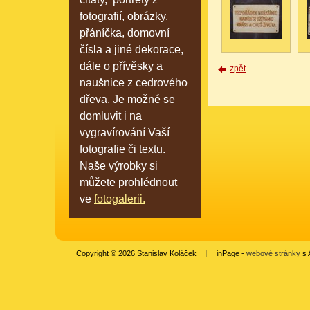
fotografií, obrázky,
přáníčka, domovní
čísla a jiné dekorace,
dále o přívěsky a
zpět
naušnice z cedrového
dřeva. Je možné se
domluvit i na
vygravírování Vaší
fotografie či textu.
Naše výrobky si
můžete prohlédnout
ve
fotogalerii.
Copyright © 2026 Stanislav Koláček
|
inPage -
webové stránky
s 