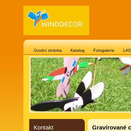
Úvodní stránka
Katalog
Fotogalerie
LAS
Gravírované cedulky 20 x 12 cm téma psi, kočky
Gravírované cedulky 20 x 12 cm motivační, životní 
Gravírované cedulky "svitek" 24 x 18 cm
Vánočn
Gravírované cedulky 20 x 12 cm vtipné
Hodiny -
Gravírované cedulky 20 x 12 cm domov, láska, děti
Kontakt
Gravírované c