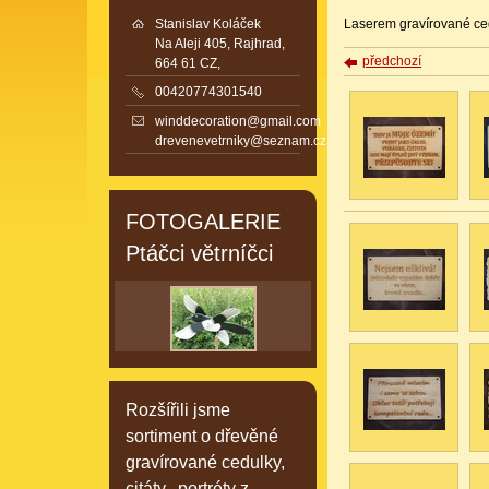
Stanislav Koláček
Laserem gravírované cedu
Na Aleji 405, Rajhrad,
předchozí
664 61 CZ,
00420774301540
winddecoration@gmail.com
drevenevetrniky@seznam.cz
FOTOGALERIE
Ptáčci větrníčci
Rozšířili jsme
sortiment o dřevěné
gravírované cedulky,
citáty, portréty z