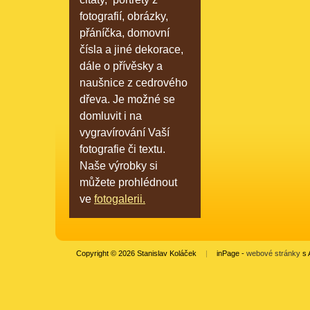
fotografií, obrázky,
přáníčka, domovní
čísla a jiné dekorace,
dále o přívěsky a
naušnice z cedrového
dřeva. Je možné se
domluvit i na
vygravírování Vaší
fotografie či textu.
Naše výrobky si
můžete prohlédnout
ve
fotogalerii.
Copyright © 2026 Stanislav Koláček
|
inPage -
webové stránky
s 