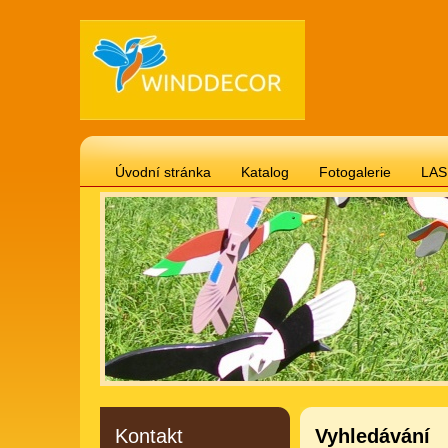
Úvodní stránka
Katalog
Fotogalerie
LAS
Gravírované cedulky 20 x 12 cm téma psi, kočky
Gravírované cedulky 20 x 12 cm motivační, životní 
Gravírované cedulky "svitek" 24 x 18 cm
Vánočn
Gravírované cedulky 20 x 12 cm vtipné
Hodiny -
Gravírované cedulky 20 x 12 cm domov, láska, děti
Kontakt
Vyhledávání