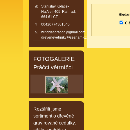
Stanislav Koláček
Na Aleji 405, Rajhrad,
Hledan
664 61 CZ,
Čl
00420774301540
winddecoration@gmail.com
drevenevetrniky@seznam.cz
FOTOGALERIE
Ptáčci větrníčci
Rozšířili jsme
sortiment o dřevěné
gravírované cedulky,
citáty, portréty z