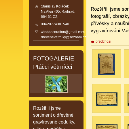
Stanislav Koláček
Rozšířili jsme so
Na Aleji 405, Rajhrad,
fotografií, obrázk
664 61 CZ,
přívěsky a naušn
00420774301540
vygravírování Vaší
winddecoration@gmail.com
drevenevetrniky@seznam.cz
předchozí
FOTOGALERIE
Ptáčci větrníčci
Rozšířili jsme
sortiment o dřevěné
gravírované cedulky,
citáty, portréty z