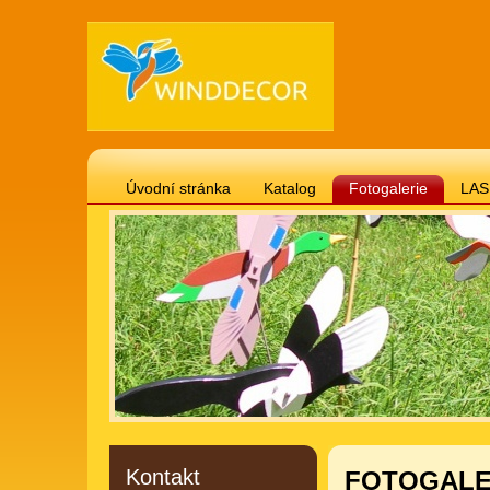
Úvodní stránka
Katalog
Fotogalerie
LAS
Gravírované cedulky 20 x 12 cm téma psi, kočky
Gravírované cedulky 20 x 12 cm motivační, životní 
Gravírované cedulky "svitek" 24 x 18 cm
Vánočn
Gravírované cedulky 20 x 12 cm vtipné
Hodiny -
Gravírované cedulky 20 x 12 cm domov, láska, děti
Kontakt
FOTOGALERI