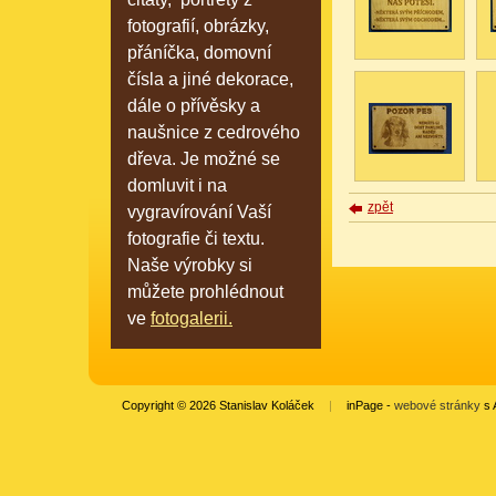
fotografií, obrázky,
přáníčka, domovní
čísla a jiné dekorace,
dále o přívěsky a
naušnice z cedrového
dřeva. Je možné se
domluvit i na
zpět
vygravírování Vaší
fotografie či textu.
Naše výrobky si
můžete prohlédnout
ve
fotogalerii.
Copyright © 2026 Stanislav Koláček
|
inPage -
webové stránky
s 