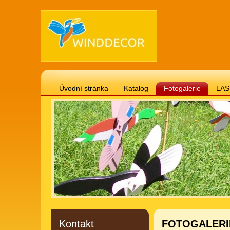
Úvodní stránka
Katalog
Fotogalerie
LAS
Gravírované cedulky 20 x 12 cm téma psi, kočky
Gravírované cedulky 20 x 12 cm motivační, životní 
Gravírované cedulky "svitek" 24 x 18 cm
Vánočn
Gravírované cedulky 20 x 12 cm vtipné
Hodiny -
Gravírované cedulky 20 x 12 cm domov, láska, děti
Kontakt
FOTOGALERIE 