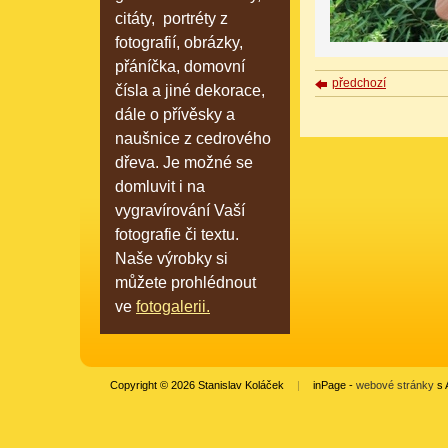
citáty, portréty z
fotografií, obrázky,
přáníčka, domovní
předchozí
čísla a jiné dekorace,
dále o přívěsky a
naušnice z cedrového
dřeva. Je možné se
domluvit i na
vygravírování Vaší
fotografie či textu.
Naše výrobky si
můžete prohlédnout
ve
fotogalerii.
Copyright © 2026 Stanislav Koláček
|
inPage -
webové stránky
s 