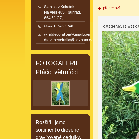
Stanislav Koláček
předchozí
Na Aleji 405, Rajhrad,
664 61 CZ,
KACHNA DIVOK
00420774301540
winddecoration@gmail.com
drevenevetrniky@seznam.cz
FOTOGALERIE
Ptáčci větrníčci
Rozšířili jsme
sortiment o dřevěné
gravírované cedulky,